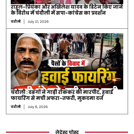
राहुल-प्रियंका और अखिलेश यादव के डिटेन किए जाने
के विरोध में चंदौली में सपा-कांग्रेस का प्रदर्शन
चंदौली
July 21, 2026
चंदौली : दबंगों ने गाड़ी रोककर की मारपीट, हवाई
फायरिंग से मची अफरा-तफरी, मुकदमा दर्ज
चंदौली
July 6, 2026
लेटेस्ट पोस्ट