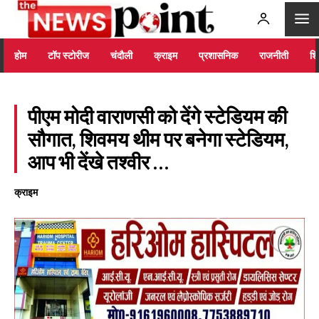
होम
टॉप स्टोरीज
चंदौली
क्राइम
प्रशासनिक
राजनीती
शिक
पीएम मोदी वाराणसी को देंगे स्टेडियम की
सौगात, शिवमय थीम पर बनेगा स्टेडियम,
आप भी देंखे तश्वीर …
क्राइम