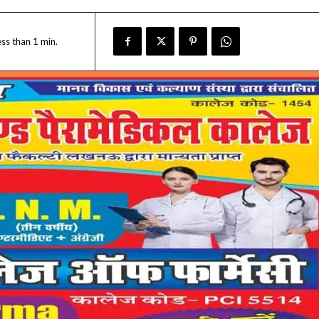
ess than 1
min.