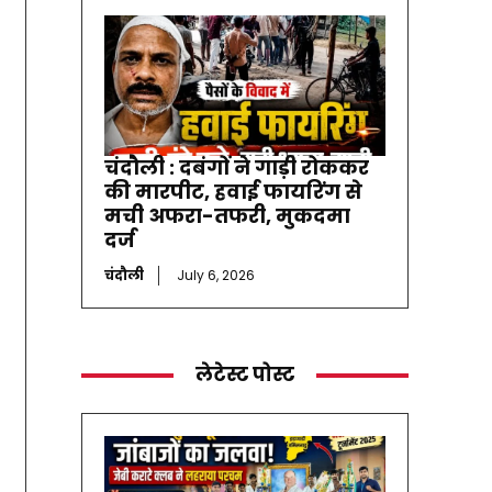
चंदौली : दबंगों ने गाड़ी रोककर
की मारपीट, हवाई फायरिंग से
मची अफरा-तफरी, मुकदमा
दर्ज
चंदौली
July 6, 2026
लेटेस्ट पोस्ट