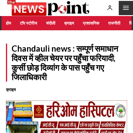
होम
टॉप स्टोरीज
चंदौली
क्राइम
प्रशासनिक
राजनीती
शिक
Chandauli news : सम्पूर्ण समाधान
दिवस में व्हील चेयर पर पहुँचा फरियादी,
कुर्सी छोड़ दिव्यांग के पास पहुँच गए
जिलाधिकारी
क्राइम