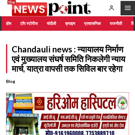
होम
टॉप स्टोरीज
चंदौली
क्राइम
प्रशासनिक
राजनीती
शिक
Chandauli news : न्यायालय निर्माण
एवं मुख्यालय संघर्ष समिति निकलेगी न्याय
मार्च, यात्रा वापसी तक सिविल बार रहेगा
Blog