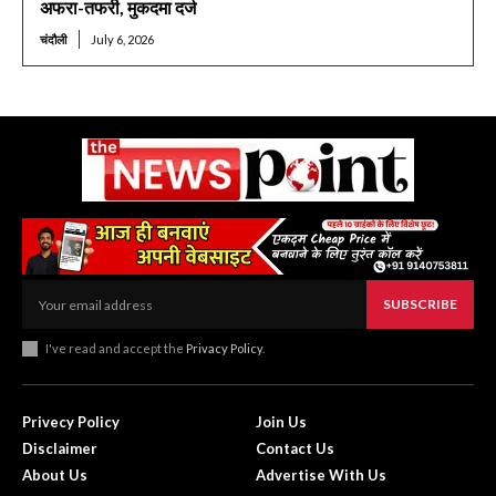
अफरा-तफरी, मुकदमा दर्ज
चंदौली
July 6, 2026
SUBSCRIBE
I've read and accept the
Privacy Policy
.
Privecy Policy
Join Us
Disclaimer
Contact Us
About Us
Advertise With Us