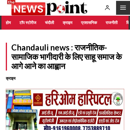
होम
टॉप स्टोरीज
चंदौली
क्राइम
प्रशासनिक
राजनीती
शिक
Chandauli news : राजनीतिक-
सामाजिक भागीदारी के लिए साहू समाज के
आगे आने का आह्वान
क्राइम