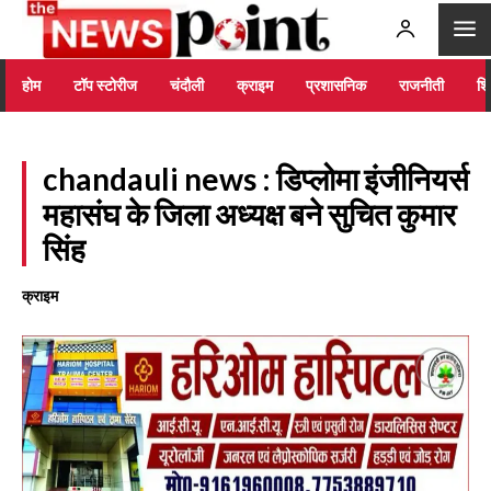
होम
टॉप स्टोरीज
चंदौली
क्राइम
प्रशासनिक
राजनीती
शिक
chandauli news : डिप्लोमा इंजीनियर्स
महासंघ के जिला अध्यक्ष बने सुचित कुमार
सिंह
क्राइम