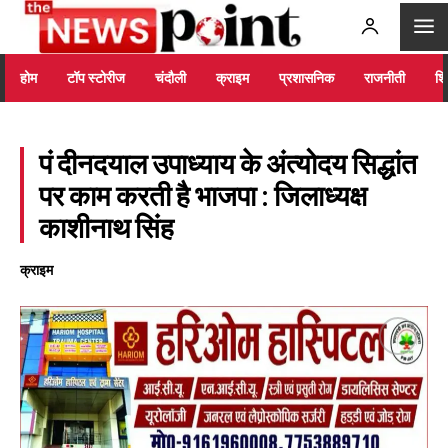
होम
टॉप स्टोरीज
चंदौली
क्राइम
प्रशासनिक
राजनीती
शिक
पं दीनदयाल उपाध्याय के अंत्योदय सिद्धांत
पर काम करती है भाजपा : जिलाध्यक्ष
काशीनाथ सिंह
क्राइम