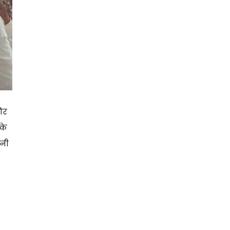
और
के
ानी