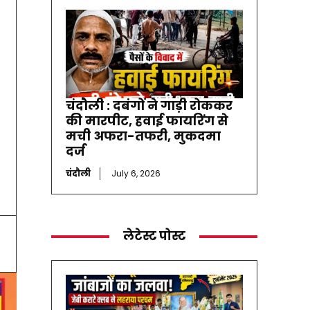
चंदौली : दबंगों ने गाड़ी रोककर
की मारपीट, हवाई फायरिंग से
मची अफरा-तफरी, मुकदमा
दर्ज
चंदौली
July 6, 2026
लेटेस्ट पोस्ट