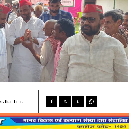
ess than 1
min.