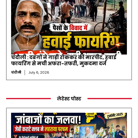
चंदौली : दबंगों ने गाड़ी रोककर की मारपीट, हवाई
फायरिंग से मची अफरा-तफरी, मुकदमा दर्ज
चंदौली
July 6, 2026
लेटेस्ट पोस्ट