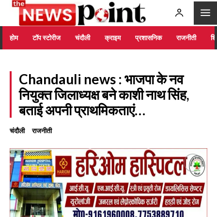
होम
टॉप स्टोरीज
चंदौली
क्राइम
प्रशासनिक
राजनीती
शिक
Chandauli news : भाजपा के नव
नियुक्त जिलाध्यक्ष बने काशी नाथ सिंह,
बताई अपनी प्राथमिकताएं…
चंदौली
राजनीती