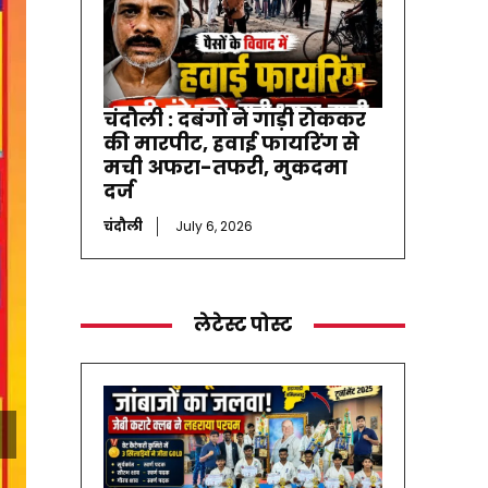
चंदौली : दबंगों ने गाड़ी रोककर
की मारपीट, हवाई फायरिंग से
मची अफरा-तफरी, मुकदमा
दर्ज
चंदौली
July 6, 2026
लेटेस्ट पोस्ट