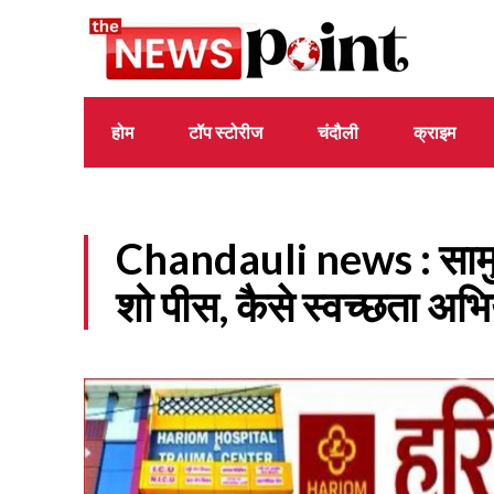
होम
टॉप स्टोरीज
चंदौली
क्राइम
Chandauli news : साम
शो पीस, कैसे स्वच्छता अभि