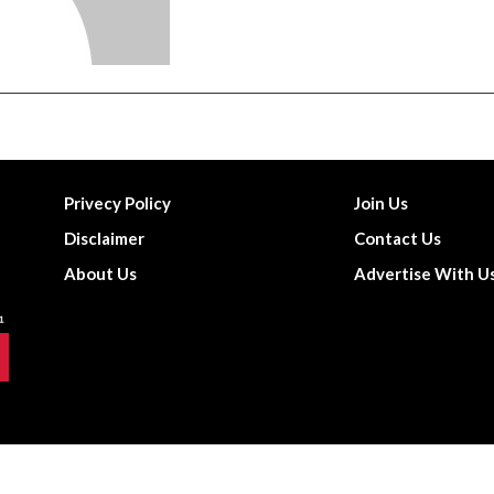
Privecy Policy
Join Us
Disclaimer
Contact Us
About Us
Advertise With U
© The News Point | All Rights Reserved