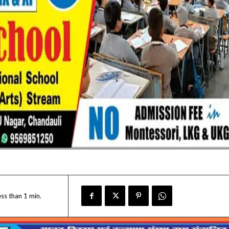
ess than 1
min.