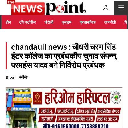
होम
टॉप स्टोरीज
चंदौली
क्राइम
प्रशासनिक
राजनीती
शिक
chandauli news : चौधरी चरण सिंह
इंटर कॉलेज का प्रबंधकीय चुनाव संपन्न,
परमहंस यादव बने निर्विरोध प्रबंधक
Blog
चंदौली