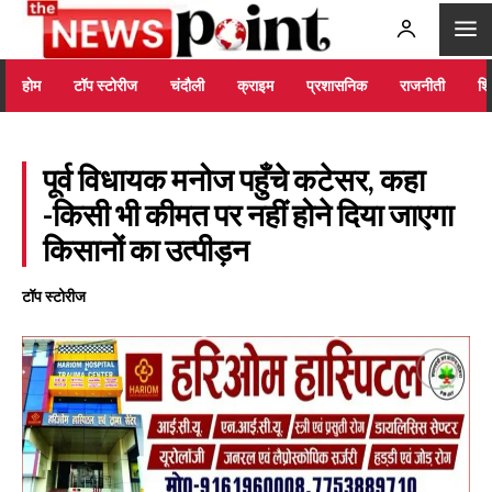
होम
टॉप स्टोरीज
चंदौली
क्राइम
प्रशासनिक
राजनीती
शिक
पूर्व विधायक मनोज पहुँचे कटेसर, कहा
-किसी भी कीमत पर नहीं होने दिया जाएगा
किसानों का उत्पीड़न
टॉप स्टोरीज