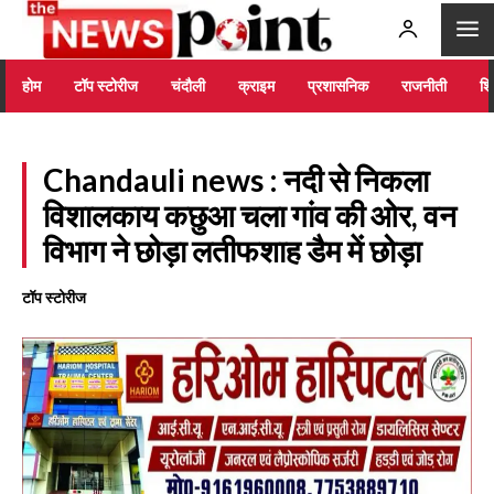
होम
टॉप स्टोरीज
चंदौली
क्राइम
प्रशासनिक
राजनीती
शिक
Chandauli news : नदी से निकला
विशालकाय कछुआ चला गांव की ओर, वन
विभाग ने छोड़ा लतीफशाह डैम में छोड़ा
टॉप स्टोरीज