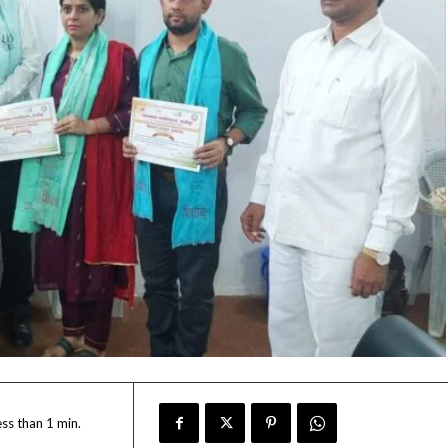
ess than 1
min.