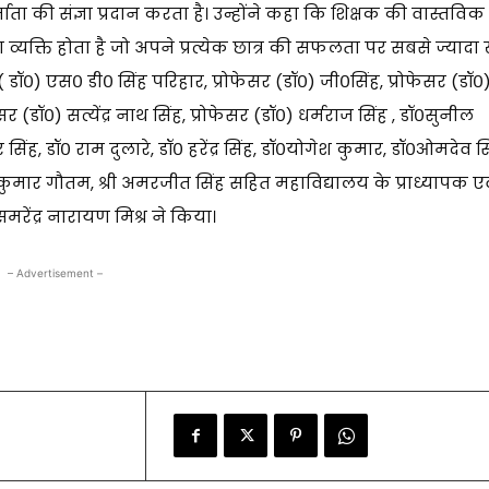
िर्माता की संज्ञा प्रदान करता है। उन्होंने कहा कि शिक्षक की वास्तविक
ऐसा व्यक्ति होता है जो अपने प्रत्येक छात्र की सफलता पर सबसे ज्यादा
र ( डॉ०) एस० डी० सिंह परिहार, प्रोफेसर (डॉ०) जी०सिंह, प्रोफेसर (डॉ०
(डॉ०) सत्येंद्र नाथ सिंह, प्रोफेसर (डॉ०) धर्मराज सिंह , डॉ०सुनील
सिंह, डॉ० राम दुलारे, डॉ० हरेंद्र सिंह, डॉ०योगेश कुमार, डॉ०ओमदेव स
 कुमार गौतम, श्री अमरजीत सिंह सहित महाविद्यालय के प्राध्यापक एव
रेंद्र नारायण मिश्र ने किया।
– Advertisement –