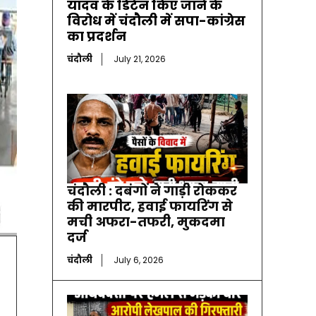
यादव के डिटेन किए जाने के
विरोध में चंदौली में सपा-कांग्रेस
का प्रदर्शन
चंदौली
July 21, 2026
चंदौली : दबंगों ने गाड़ी रोककर
की मारपीट, हवाई फायरिंग से
मची अफरा-तफरी, मुकदमा
दर्ज
चंदौली
July 6, 2026