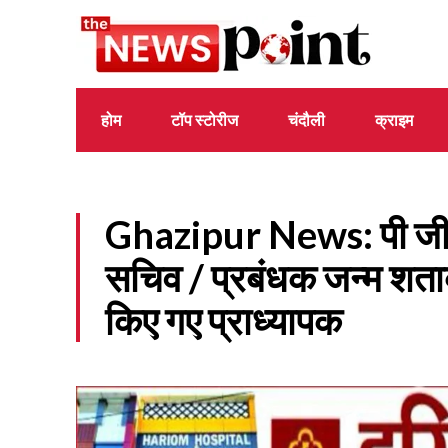
होम
टॉप स्टोरीज
चंदौली
क्राइम
Ghazipur News: पी जी क
सचिव / प्रबंधक जन्म शताब्
किए गए प्राध्यापक