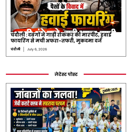
चंदौली : दबंगों ने गाड़ी रोककर की मारपीट, हवाई
फायरिंग से मची अफरा-तफरी, मुकदमा दर्ज
चंदौली
July 6, 2026
लेटेस्ट पोस्ट