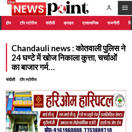
होम
टॉप स्टोरीज
चंदौली
क्राइम
प्रशासनिक
राजनीती
शिक
Chandauli news : कोतवाली पुलिस ने
24 घण्टे में खोज निकाला कुत्ता, चर्चाओं
का बाजार गर्म…
चंदौली
टॉप स्टोरीज