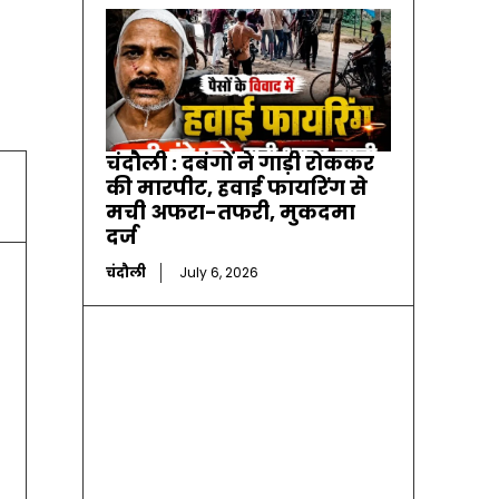
चंदौली : दबंगों ने गाड़ी रोककर
की मारपीट, हवाई फायरिंग से
मची अफरा-तफरी, मुकदमा
दर्ज
चंदौली
July 6, 2026