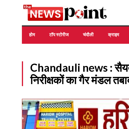
होम
टॉप स्टोरीज
चंदौली
क्राइम
Chandauli news : सैयदरा
निरीक्षकों का गैर मंडल तब