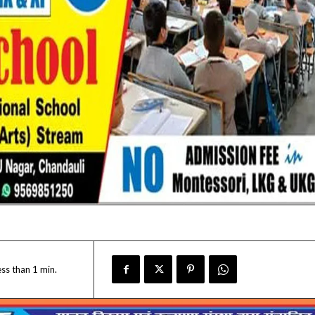
ess than 1
min.