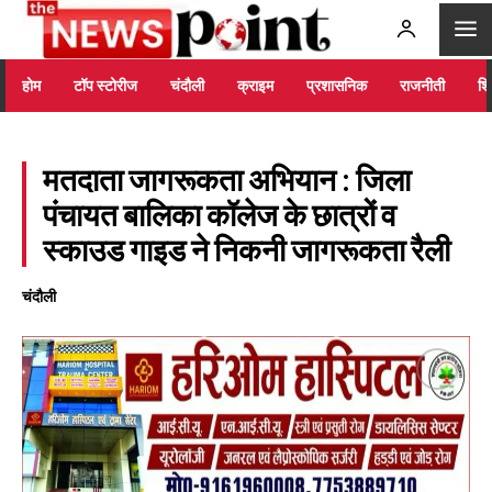
होम
टॉप स्टोरीज
चंदौली
क्राइम
प्रशासनिक
राजनीती
शिक
मतदाता जागरूकता अभियान : जिला
पंचायत बालिका कॉलेज के छात्रों व
स्काउड गाइड ने निकनी जागरूकता रैली
चंदौली