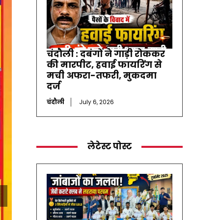
चंदौली : दबंगों ने गाड़ी रोककर
की मारपीट, हवाई फायरिंग से
मची अफरा-तफरी, मुकदमा
दर्ज
चंदौली
July 6, 2026
लेटेस्ट पोस्ट