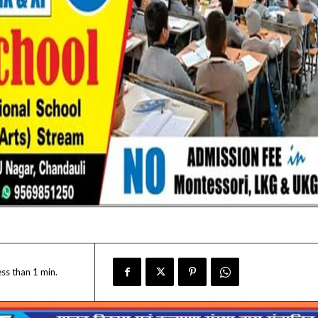
ess than 1
min.