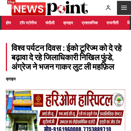
होम
टॉप स्टोरीज
चंदौली
क्राइम
प्रशासनिक
राजनीती
शिक
विश्व पर्यटन दिवस : ईको टूरिज्म को दे रहे
बढ़ावा दे रहे जिलाधिकारी निखिल फुंडे,
अंग्रेज ने भजन गाकर लुट ली महफ़िल
क्राइम