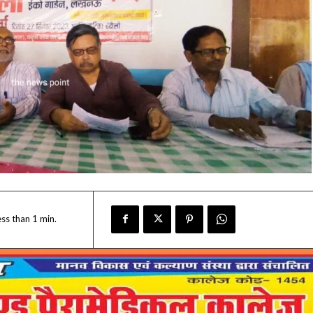
ess than 1
min.