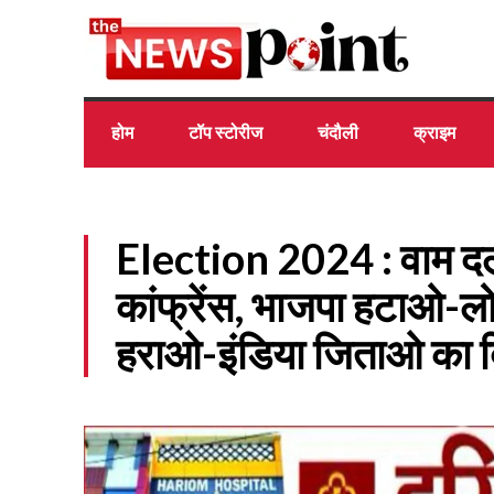
होम
टॉप स्टोरीज
चंदौली
क्राइम
Election 2024 : वाम दलों
कांफ्रेंस, भाजपा हटाओ-
हराओ-इंडिया जिताओ का द