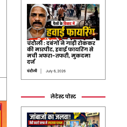
चंदौली : दबंगों ने गाड़ी रोककर
की मारपीट, हवाई फायरिंग से
मची अफरा-तफरी, मुकदमा
दर्ज
चंदौली
July 6, 2026
लेटेस्ट पोस्ट