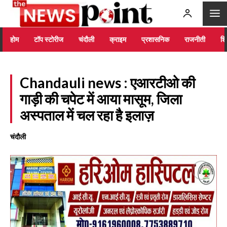
होम
टॉप स्टोरीज
चंदौली
क्राइम
प्रशासनिक
राजनीती
शिक
Chandauli news : एआरटीओ की
गाड़ी की चपेट में आया मासूम, जिला
अस्पताल में चल रहा है इलाज़
चंदौली