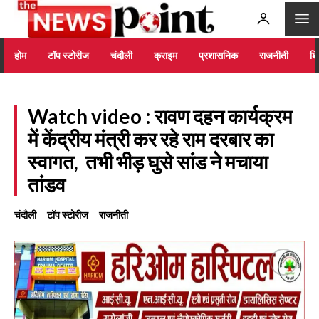
होम
टॉप स्टोरीज
चंदौली
क्राइम
प्रशासनिक
राजनीती
शिक
Watch video : रावण दहन कार्यक्रम
में केंद्रीय मंत्री कर रहे राम दरबार का
स्वागत, तभी भीड़ घुसे सांड ने मचाया
तांडव
चंदौली
टॉप स्टोरीज
राजनीती