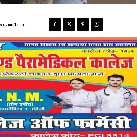
ess than 1
min.