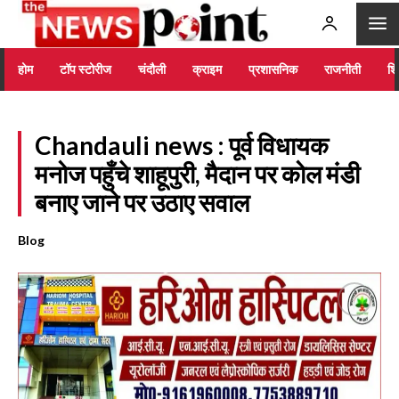
होम
टॉप स्टोरीज
चंदौली
क्राइम
प्रशासनिक
राजनीती
शिक
Chandauli news : पूर्व विधायक
मनोज पहुँचे शाहूपुरी, मैदान पर कोल मंडी
बनाए जाने पर उठाए सवाल
Blog