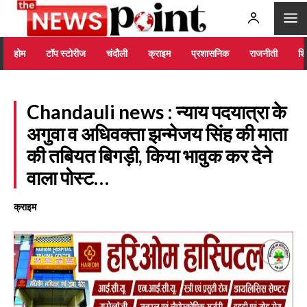
होम
टॉप स्टोरीज
चंदौली
क्राइम
प्रशासनिक
राजनीती
शिक
Chandauli news : न्याय पदयात्रा के
अगुवा व अधिवक्ता झन्मेजय सिंह की माता
की तबियत बिगड़ी, किया भावुक कर देने
वाला पोस्ट…
क्राइम