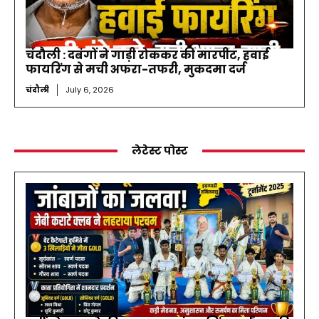
चंदौली : दबंगों ने गाड़ी रोककर की मारपीट, हवाई
फायरिंग से मची अफरा-तफरी, मुकदमा दर्ज
चंदौली
July 6, 2026
लेटेस्ट पोस्ट