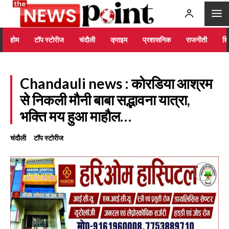
होम
टॉप स्टोरीज
चंदौली
क्राइम
प्रशासनिक
राजनीती
शिक
Chandauli news : कोरडिया आश्रम
से निकली मौनी बाबा सद्भावना यात्रा,
भक्ति मय हुआ माहौल…
चंदौली
टॉप स्टोरीज