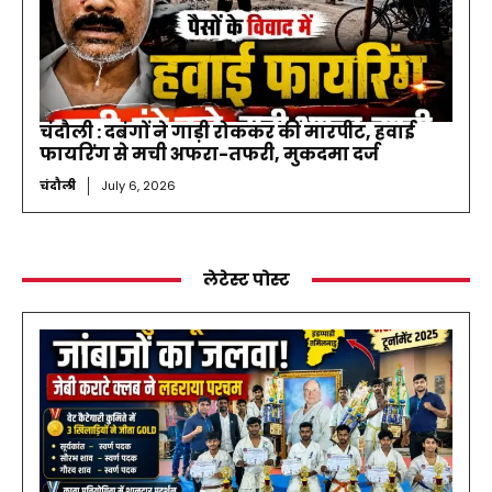
चंदौली : दबंगों ने गाड़ी रोककर की मारपीट, हवाई
फायरिंग से मची अफरा-तफरी, मुकदमा दर्ज
चंदौली
July 6, 2026
लेटेस्ट पोस्ट