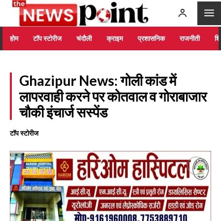
होम
टॉप स्टोरीज
चंदौली
क्राइम
प्रशासनिक
राजनीती
शिक
Ghazipur News: गोली कांड में
लापरवाही करने पर कोतवाल व गोराबाजार
चौकी इंचार्ज सस्पेंड
टॉप स्टोरीज