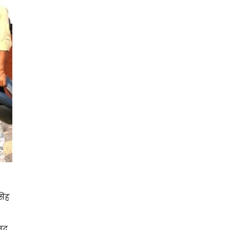
िंह
मद