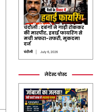
चंदौली : दबंगों ने गाड़ी रोककर
की मारपीट, हवाई फायरिंग से
मची अफरा-तफरी, मुकदमा
दर्ज
चंदौली
July 6, 2026
लेटेस्ट पोस्ट