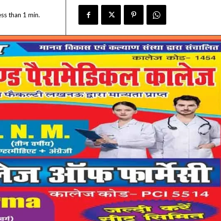
ess than 1
min.