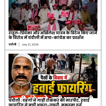
राहुल-प्रियंका और अखिलेश यादव के डिटेन किए जाने
के विरोध में चंदौली में सपा-कांग्रेस का प्रदर्शन
चंदौली
July 21, 2026
चंदौली : दबंगों ने गाड़ी रोककर की मारपीट, हवाई
फायरिंग से मची अफरा-तफरी, मुकदमा दर्ज