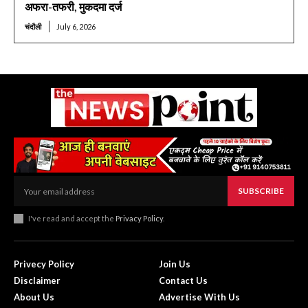
अफरा-तफरी, मुकदमा दर्ज
चंदौली
July 6, 2026
SUBSCRIBE
I've read and accept the
Privacy Policy
.
Privecy Policy
Join Us
Disclaimer
Contact Us
About Us
Advertise With Us