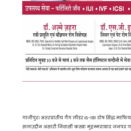
गाजीपुर। अंतरप्रांतीय गैंग लीडर IS-191 दोष सिद्ध माफिया
सलाउद्दीन अंसारी निवासी कस्बा मुहम्मदाबाद जनपद गा