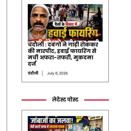
चंदौली : दबंगों ने गाड़ी रोककर
की मारपीट, हवाई फायरिंग से
मची अफरा-तफरी, मुकदमा
दर्ज
चंदौली
July 6, 2026
लेटेस्ट पोस्ट