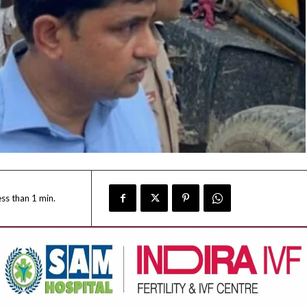
ess than 1
min.