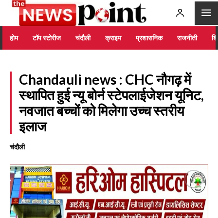
होम
टॉप स्टोरीज
चंदौली
क्राइम
प्रशासनिक
राजनीती
शिक
Chandauli news : CHC नौगढ़ में
स्थापित हुई न्यू बोर्न स्टेपलाईजेशन यूनिट,
नवजात बच्चों को मिलेगा उच्च स्तरीय
इलाज
चंदौली