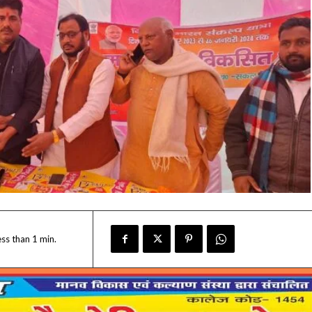
ess than 1
min.