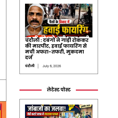
चंदौली : दबंगों ने गाड़ी रोककर
की मारपीट, हवाई फायरिंग से
मची अफरा-तफरी, मुकदमा
दर्ज
चंदौली
July 6, 2026
लेटेस्ट पोस्ट