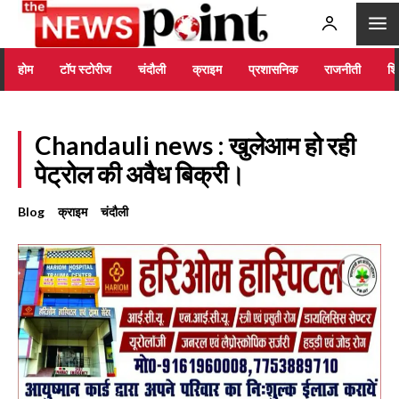
होम
टॉप स्टोरीज
चंदौली
क्राइम
प्रशासनिक
राजनीती
शिक
Chandauli news : खुलेआम हो रही
पेट्रोल की अवैध बिक्री।
Blog
क्राइम
चंदौली