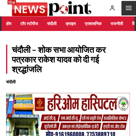
होम
टॉप स्टोरीज
चंदौली
क्राइम
प्रशासनिक
राजनीती
शिक
चंदौली – शोक सभा आयोजित कर
पत्रकार राकेश यादव को दी गई
श्रद्धांजलि
चंदौली