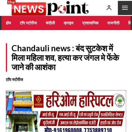
होम
टॉप स्टोरीज
चंदौली
क्राइम
प्रशासनिक
राजनीती
शिक
Chandauli news : बंद सुटकेश में
मिला महिला शव, हत्या कर जंगल मे फेंके
जाने की आशंका
टॉप स्टोरीज