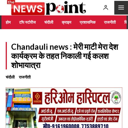
होम
टॉप स्टोरीज
चंदौली
क्राइम
प्रशासनिक
राजनीती
शिक
Chandauli news : मेरी माटी मेरा देश
कार्यक्रम के तहत निकाली गई कलश
शोभायात्रा
चंदौली
राजनीती