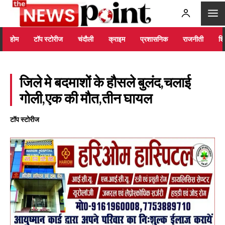
होम
टॉप स्टोरीज
चंदौली
क्राइम
प्रशासनिक
राजनीती
शिक
जिले मे बदमाशों के हौसले बुलंद,चलाई
गोली,एक की मौत,तीन घायल
टॉप स्टोरीज