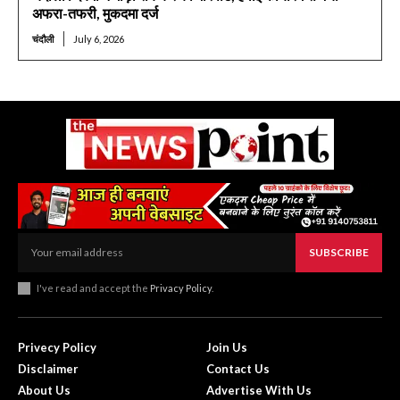
अफरा-तफरी, मुकदमा दर्ज
चंदौली
July 6, 2026
SUBSCRIBE
I've read and accept the
Privacy Policy
.
Privecy Policy
Join Us
Disclaimer
Contact Us
About Us
Advertise With Us