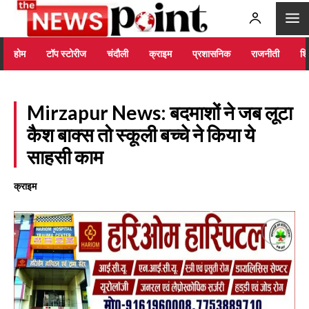
होम
टॉप स्टोरीज
चंदौली
क्राइम
प्रशासनिक
राजनीती
शिक
Mirzapur News: बदमाशों ने जब लूटा
कैश बाक्स तो स्कूली बच्चे ने किया ये
साहसी काम
क्राइम