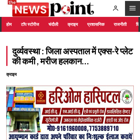
होम
टॉप स्टोरीज
चंदौली
क्राइम
प्रशासनिक
राजनीती
शिक
दुर्व्यवस्था : जिला अस्पताल में एक्स-रे प्लेट
की कमी , मरीज हलकान…
क्राइम