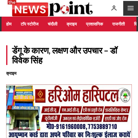
होम
टॉप स्टोरीज
चंदौली
क्राइम
प्रशासनिक
राजनीती
शिक
डेंगू के कारण, लक्षण और उपचार – डॉ
विवेक सिंह
क्राइम