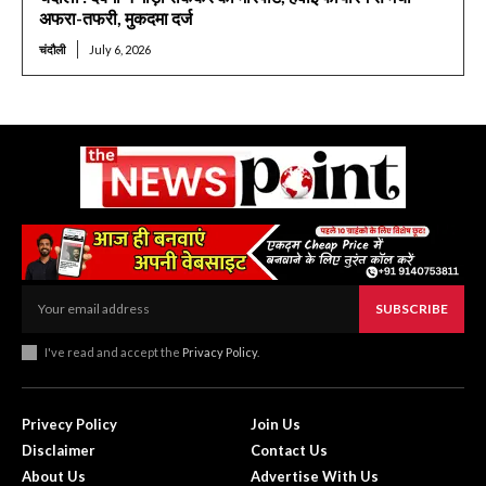
अफरा-तफरी, मुकदमा दर्ज
चंदौली
July 6, 2026
SUBSCRIBE
I've read and accept the
Privacy Policy
.
Privecy Policy
Join Us
Disclaimer
Contact Us
About Us
Advertise With Us