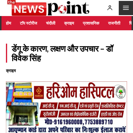
होम
टॉप स्टोरीज
चंदौली
क्राइम
प्रशासनिक
राजनीती
शिक
डेंगू के कारण, लक्षण और उपचार – डॉ
विवेक सिंह
क्राइम