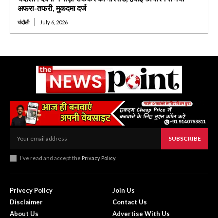
अफरा-तफरी, मुकदमा दर्ज
चंदौली
July 6, 2026
SUBSCRIBE
I've read and accept the
Privacy Policy
.
Privecy Policy
Join Us
Disclaimer
Contact Us
About Us
Advertise With Us