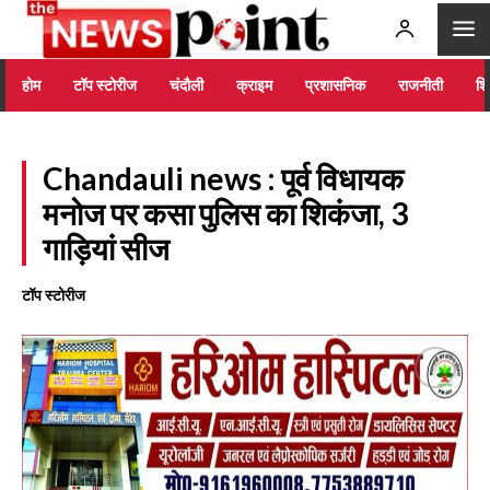
होम
टॉप स्टोरीज
चंदौली
क्राइम
प्रशासनिक
राजनीती
शिक
Chandauli news : पूर्व विधायक
मनोज पर कसा पुलिस का शिकंजा, 3
गाड़ियां सीज
टॉप स्टोरीज