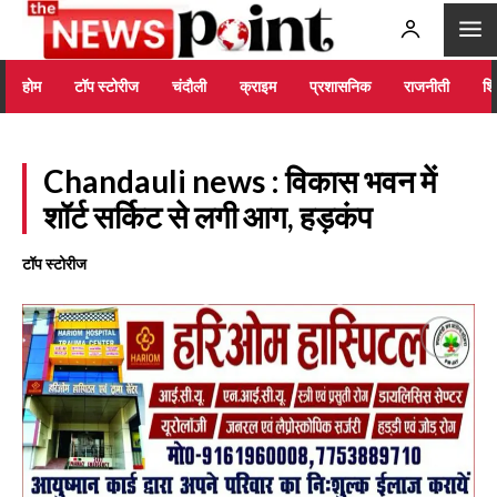
होम
टॉप स्टोरीज
चंदौली
क्राइम
प्रशासनिक
राजनीती
शिक
Chandauli news : विकास भवन में
शॉर्ट सर्किट से लगी आग, हड़कंप
टॉप स्टोरीज