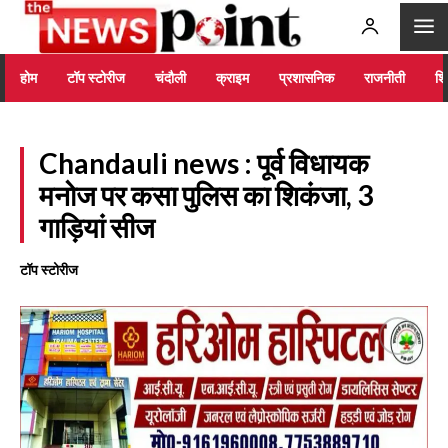
होम
टॉप स्टोरीज
चंदौली
क्राइम
प्रशासनिक
राजनीती
शिक
Chandauli news : पूर्व विधायक
मनोज पर कसा पुलिस का शिकंजा, 3
गाड़ियां सीज
टॉप स्टोरीज