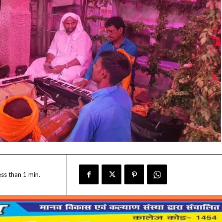
ess than 1
min.