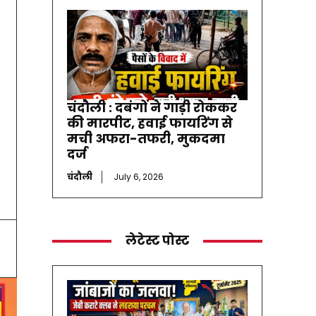
चंदौली : दबंगों ने गाड़ी रोककर
की मारपीट, हवाई फायरिंग से
मची अफरा-तफरी, मुकदमा
दर्ज
चंदौली
July 6, 2026
लेटेस्ट पोस्ट