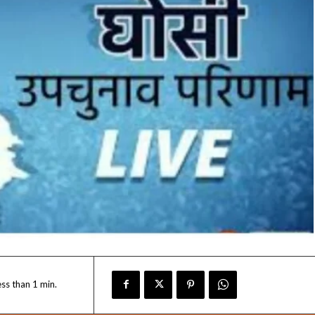
ess than 1
min.