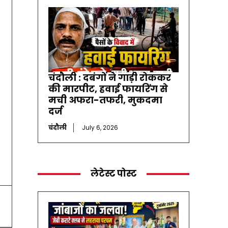
चंदौली : दबंगों ने गाड़ी रोककर
की मारपीट, हवाई फायरिंग से
मची अफरा-तफरी, मुकदमा
दर्ज
चंदौली
July 6, 2026
लेटेस्ट पोस्ट