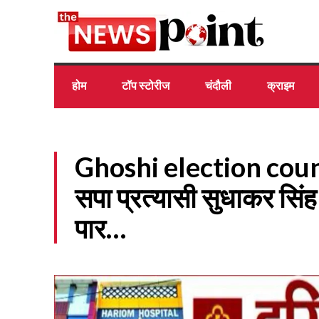
होम
टॉप स्टोरीज
चंदौली
क्राइम
Ghoshi election coun
सपा प्रत्यासी सुधाकर सिं
पार…