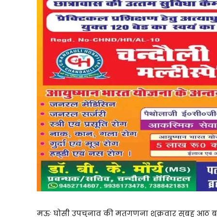
मऊः घोसी उपचुनाव की मतगणना शुक्रवार सुबह आठ बजे स