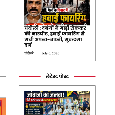
चंदौली : दबंगों ने गाड़ी रोककर
की मारपीट, हवाई फायरिंग से
मची अफरा-तफरी, मुकदमा
दर्ज
चंदौली
July 6, 2026
लेटेस्ट पोस्ट