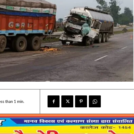
ess than 1
min.