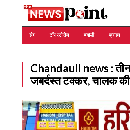
होम
टॉप स्टोरीज
चंदौली
क्राइम
Chandauli news : तीन भ
जबर्दस्त टक्कर, चालक की