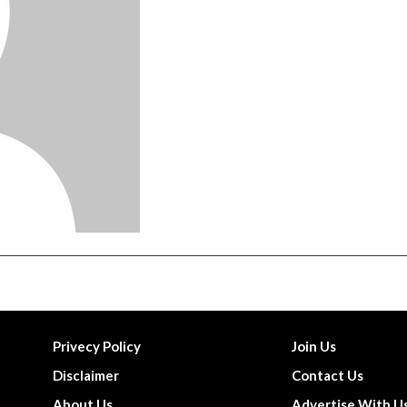
Privecy Policy
Join Us
Disclaimer
Contact Us
About Us
Advertise With U