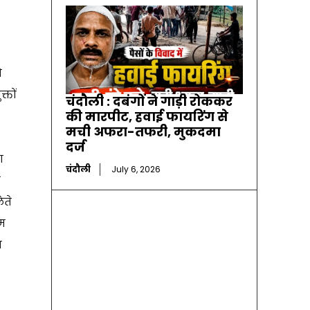
ो
्तों
चंदौली : दबंगों ने गाड़ी रोककर
की मारपीट, हवाई फायरिंग से
मची अफरा-तफरी, मुकदमा
दर्ज
ा
चंदौली
July 6, 2026
न
ेते
ीम
श