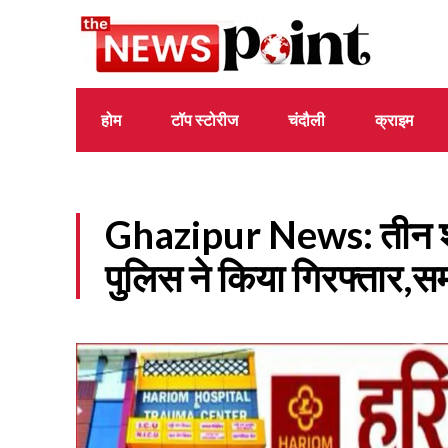
होम
टॉप स्टोरीज
चंदौली
क्राइम
Ghazipur News: तीन शात
पुलिस ने किया गिरफ्तार,