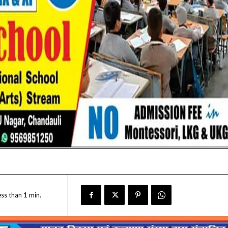
ess than 1
min.