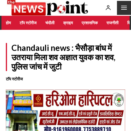
होम
टॉप स्टोरीज
चंदौली
क्राइम
प्रशासनिक
राजनीती
शिक
Chandauli news : भैसौड़ा बांध में
उतराया मिला शव अज्ञात युवक का शव,
पुलिस जांच में जुटी
टॉप स्टोरीज